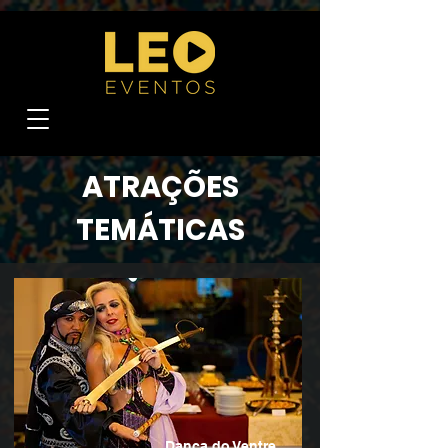
769063901788694
ATRAÇÕES
TEMÁTICAS
Dança do Ventre