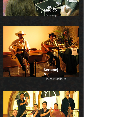
Mágico
Close-up
Sertanej
o
Tipica Brasileira