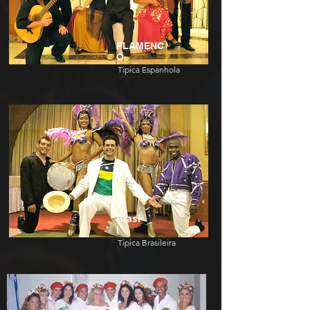
FLAMENC
O
Tipica Espanhola
Brasi
l
Tipica Brasileira